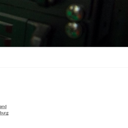
land
burg