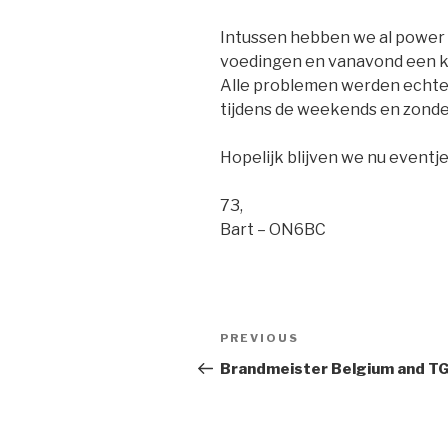
Intussen hebben we al power 
voedingen en vanavond een 
Alle problemen werden echter 
tijdens de weekends en zonder
Hopelijk blijven we nu eventj
73,
Bart – ON6BC
Post
PREVIOUS
Previous
navigation
Post
Brandmeister Belgium and T