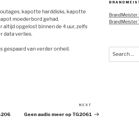
BRANDMEIS
outages, kapotte harddisks, kapotte
BrandMeister
kapot moederbord gehad.
BrandMeister 
altijd opgelost binnen de 4 uur, zelfs
 data verlies.
es gespaard van verder onheil.
Search
for:
NEXT
Next
Post
G206
Geen audio meer op TG2061