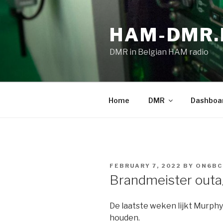
Skip
to
HAM-DMR.
content
DMR in Belgian HAM radio
Home
DMR
Dashboa
POSTED
FEBRUARY 7, 2022
BY
ON6BC
ON
Brandmeister out
De laatste weken lijkt Murphy 
houden.