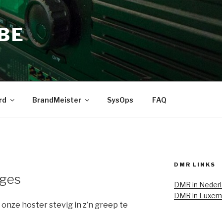
BE
rd
BrandMeister
SysOps
FAQ
DMR LINKS
ages
DMR in Neder
DMR in Luxem
onze hoster stevig in z’n greep te